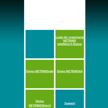
Login für registrierte
NETRIND
mlp/fleisch Nutzer
Demo NETRIND
mlp
Demo NETRIND
kb
Demo
Support
NETRIND
fleisch